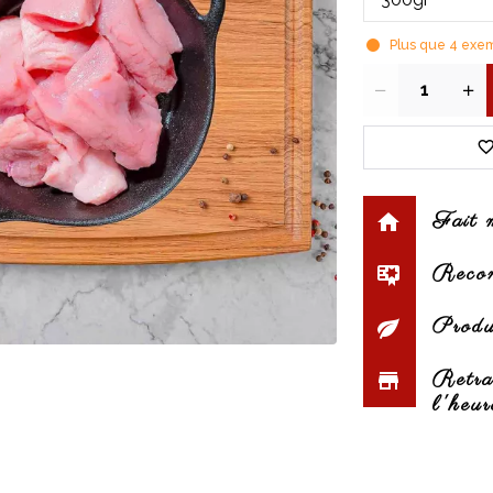
Plus que
4
exemp
Quantité
Fait 
Reconn
Produi
Retra
l'heur