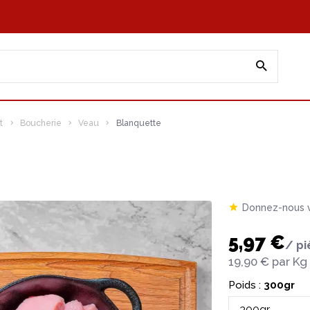
t
Boucherie
Veau
Blanquette
Donnez-nous v
5,97 €
/ pi
19,90 €
par Kg
Poids :
300gr