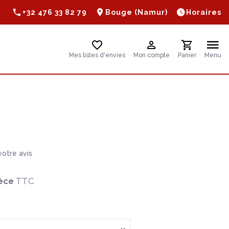
+32 476 33 82 79
Bouge (Namur)
Horaires
Mes listes d'envies
Mon compte
Panier
Menu
otre avis
èce
TTC