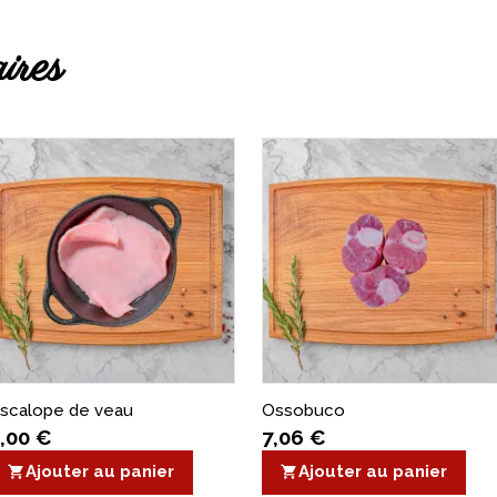
ires
Côte à l'os
16,20 €
Voir le produit
scalope de veau
Ossobuco
,00 €
7,06 €
Ajouter au panier
Ajouter au panier