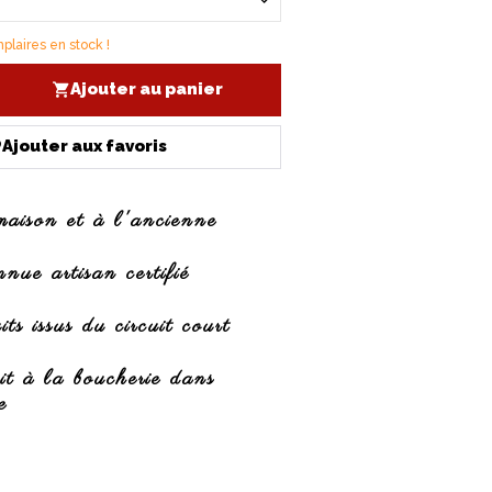
laires en stock !
Ajouter au panier
Ajouter aux favoris
maison et à l'ancienne
ue artisan certifié
ts issus du circuit court
it à la boucherie dans
e