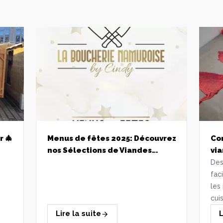
 🎄
Menus de fêtes 2025: Découvrez
Co
nos Sélections de Viandes
Artisanales pour un Réveillon
Des
réussi!
fac
les
cui
dél
Lire la suite
L