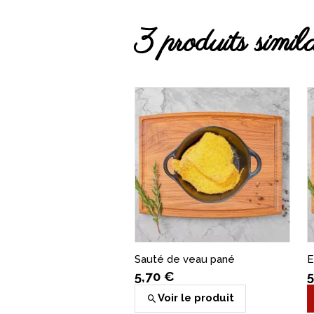
3 produits simila
Coppa maison
5,24 €
Voir le produit
Sauté de veau pané
E
5,70 €
5
Voir le produit