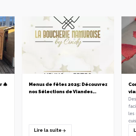
 🎄
Menus de fêtes 2025: Découvrez
Co
nos Sélections de Viandes
Artisanales pour un Réveillon
Des
réussi!
fac
les
cui
dél
Lire la suite
L