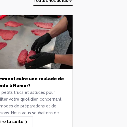
Toutes nos actus
mment cuire une roulade de
viande à Namur?
 petits trucs et astuces pour
iliter votre quotidien concernant
 modes de préparations et de
ssons. Nous vous souhaitons de
icieux instants gourmands.
ire la suite