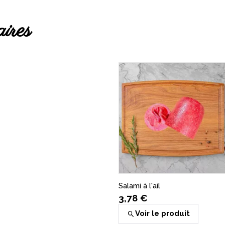
aires
Aloyau
6,55 €
(
1
)
Voir le produit
Salami à l'ail
3,78 €
Voir le produit