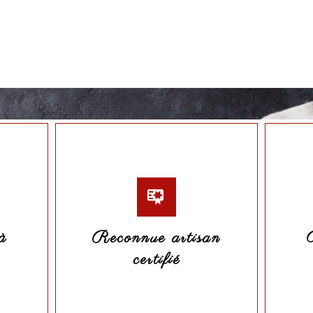
Coppa maison
5,24 €
Voir le produit
à
Reconnue artisan
certifié