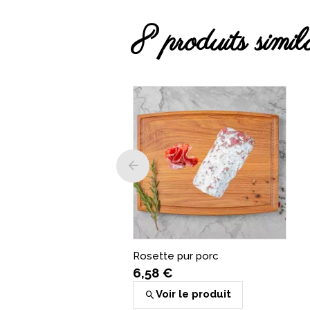
8 produits simil
Jambon carré
5,00 €
(
1
)
Voir le produit
Rosette pur porc
6,58 €
Voir le produit