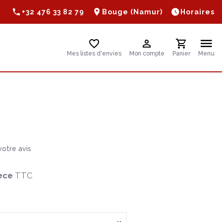
+32 476 33 82 79
Bouge (Namur)
Horaires
Mes listes d'envies
Mon compte
Panier
Menu
otre avis
èce
TTC