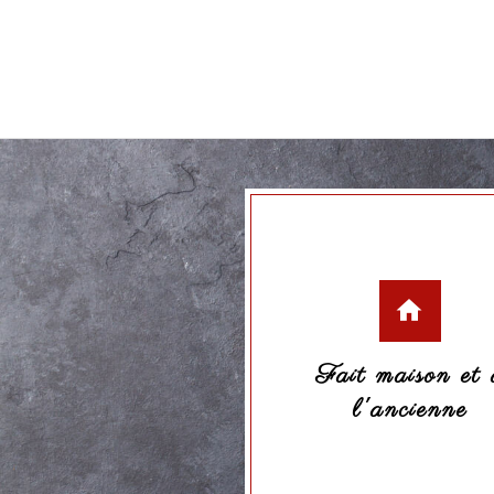
Hachis parmentier aux épinards
6,90 €
Ajouter au panier
Serrano au romarin
5,24 €
Voir le produit
Fait maison et 
l'ancienne