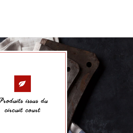
Cobourg fumé
4,98 €
Voir le produit
Produits issus du
circuit court