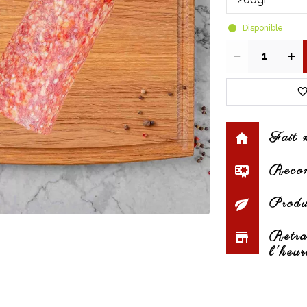
Disponible
Quantité
Fait 
Reconn
Produi
Retra
l'heur