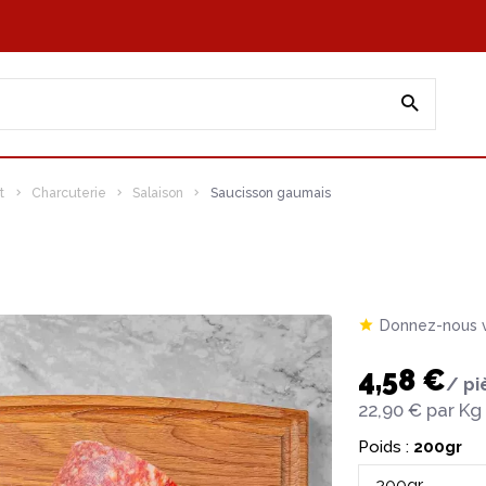
t
Charcuterie
Salaison
Saucisson gaumais
Donnez-nous v
4,58 €
/ pi
22,90 €
par Kg
Poids :
200gr