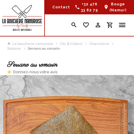
+32 476
Bouge
Contact
33 82 79
(Namur)
La boucherie namuroise
Clic & Collect
Charcuterie
Salaison
Serrano au romarin
Serrano au romarin
Donnez-nous votre avis