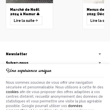
Voir le produit
Marché de Noël
Menus de fê
2024 à Namur 🎄
2025: Décou
Sélections 
Lire la suite
Lire la suit
Viandes Arti
pour un Réve
réussi!
Filet de poulet nature
4,58 €
Voir le produit
Newsletter
Cobourg fumé
Suivez-nous
Comment cuire une
4,98 €
roulade de viande à
Une expérience unique
La Boucherie Namuroise
Voir le produit
Namur?
Des petits trucs et
astuces pour faciliter
Nos produits
votre quotidien
Nous sommes soucieux de vous offrir une navigation
concernant les modes
sécurisée et personnalisable. Nous utilisons à cette fin des
Informations
de préparations et de
cookies
afin de vous proposer des offres adaptées à vos
Lire la suite
cuissons. Nous vous
centres d’intérêt, recueillir anonymement des données de
souhaitons de délicieux
statistiques et vous permettre une visite la plus agréable
instants gourmands.
possible. Google pourrait utiliser vos
données
La boucherie namuroise | N° d'entreprise : 0765.945.454 |
Mentions