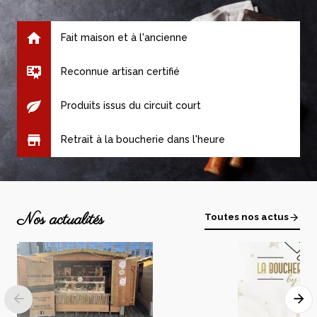
Chorizo
4,58 €
Fait maison et à l'ancienne
Voir le produit
Reconnue artisan certifié
Salami à l'ail
Produits issus du circuit court
3,78 €
Voir le produit
Retrait à la boucherie dans l'heure
Salami à l'ail
Nos actualités
Toutes nos actus
3,78 €
Voir le produit
Serrano
5,98 €