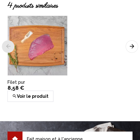
4 produits similaires
Haché campagne
6,95 €
(
1
)
Voir le produit
Filet pur
C
8,58 €
Voir le produit
Américain préparé
4,98 €
Fait maison et à l'ancienne