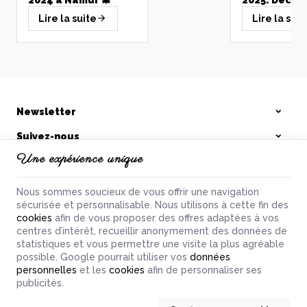
2024 à Namur 🎄
2025: Décou
Sélections 
Lire la suite
Lire la suit
Viandes Arti
pour un Réve
réussi!
Salami à l'ail
3,78 €
Voir le produit
Newsletter
Suivez-nous
Comment cuire une
roulade de viande à
Une expérience unique
La Boucherie Namuroise
Namur?
Des petits trucs et
astuces pour faciliter
Nos produits
votre quotidien
Nous sommes soucieux de vous offrir une navigation
concernant les modes
sécurisée et personnalisable. Nous utilisons à cette fin des
Informations
de préparations et de
cookies
afin de vous proposer des offres adaptées à vos
Lire la suite
cuissons. Nous vous
centres d’intérêt, recueillir anonymement des données de
souhaitons de délicieux
statistiques et vous permettre une visite la plus agréable
instants gourmands.
possible. Google pourrait utiliser vos
données
La boucherie namuroise | N° d'entreprise : 0765.945.454 |
Mentions
personnelles
et les
cookies
afin de personnaliser ses
légales & Contact
|
Conditions générales
publicités.
Conditions d'utilisation du site web
|
Cookies
|
Données personnelles
|
Traitement de vos données par Google
© Copyright 2023-2026 -
E-net Business
, accélérateur d'e-commerce