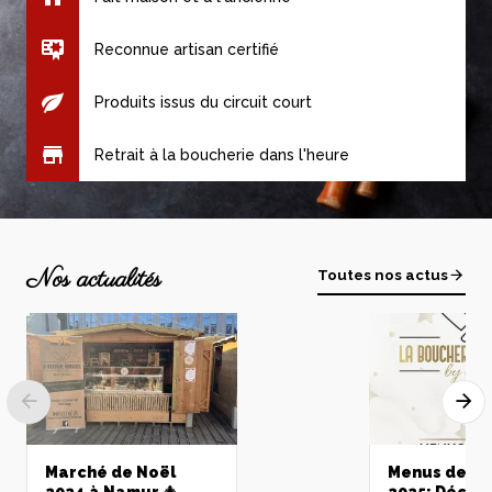
Voir le produit
Reconnue artisan certifié
Steak maître d'hôtel
E
Produits issus du circuit court
6,23 €
Voir le produit
Retrait à la boucherie dans l'heure
Nos actualités
Toutes nos actus
Rosette pur porc
6,58 €
Voir le produit
Marché de Noël
Menus de fê