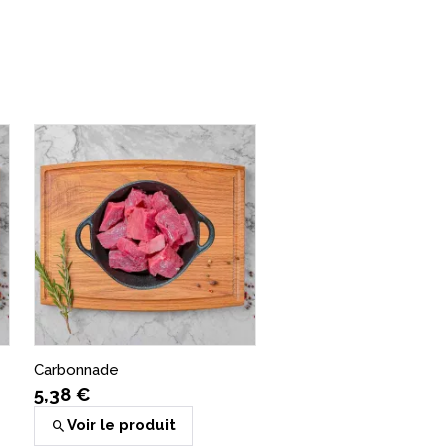
Cuiss
2,77
ier
A
Carbonnade
5,38 €
Voir le produit