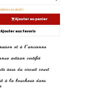
laires en stock !
Ajouter au panier
Ajouter aux favoris
maison et à l'ancienne
ue artisan certifié
ts issus du circuit court
it à la boucherie dans
e