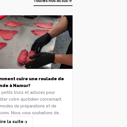
Toutes nos actus
mment cuire une roulade de
viande à Namur?
 petits trucs et astuces pour
iliter votre quotidien concernant
 modes de préparations et de
ssons. Nous vous souhaitons de
icieux instants gourmands.
ire la suite