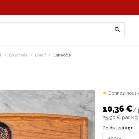
t
Boucherie
Boeuf
Entrecôte
Donnez-nous v
10,36 €
/ 
25,90 €
par Kg
Poids :
400gr