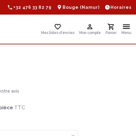
+32 476 33 82 79
Bouge (Namur)
Horaires
Mes listes d'envies
Mon compte
Panier
Menu
otre avis
pièce
TTC