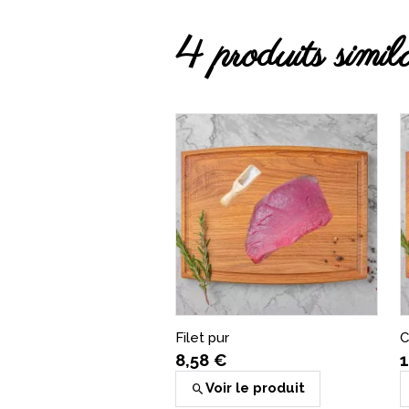
4 produits simila
Cordon Bleu
2,54 €
(
1
)
Ajouter au panier
Filet pur
C
8,58 €
1
Voir le produit