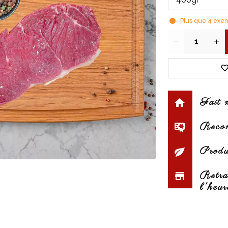
Plus que
4
exemp
Quantité
Fait 
Reconn
Produi
Retra
l'heur