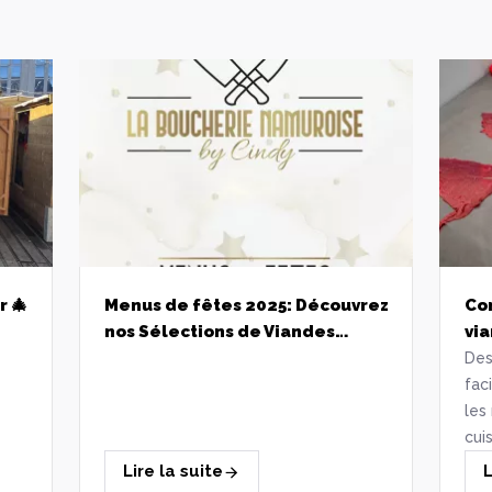
 🎄
Menus de fêtes 2025: Découvrez
Co
nos Sélections de Viandes
Artisanales pour un Réveillon
Des
réussi!
fac
les
cui
dél
Lire la suite
L